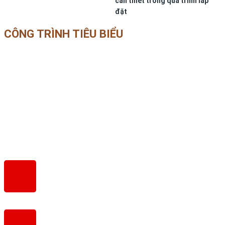
cần thiết trong quá trình lắp
đặt
CÔNG TRÌNH TIÊU BIỂU
SÀN GỖ XƯƠNG CÁ CHÂU ÂU
Địa Chỉ:
LK05 Licogi 13, Ngõ 164 Khuất Duy Tiến – Nhân
Chính – Thanh Xuân – Hà Nội
Hotline: