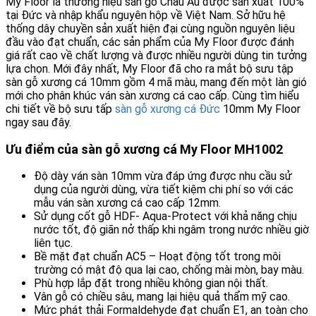
My Floor là thương hiệu sàn gỗ Châu Âu được sản xuất 100%
tại Đức và nhập khẩu nguyên hộp về Việt Nam. Sở hữu hệ
thống dây chuyền sản xuất hiện đại cùng nguồn nguyên liệu
đầu vào đạt chuẩn, các sản phẩm của My Floor được đánh
giá rất cao về chất lượng và được nhiều người dùng tin tưởng
lựa chọn. Mới đây nhất, My Floor đã cho ra mắt bộ sưu tập
sàn gỗ xương cá 10mm gồm 4 mã màu, mang đến một làn gió
mới cho phân khúc ván sàn xương cá cao cấp. Cùng tìm hiểu
chi tiết về bộ sưu tấp
sàn gỗ xương cá Đức
10mm My Floor
ngay sau đây.
Ưu điểm của sàn gỗ xương cá My Floor MH1002
Độ dày ván sàn 10mm vừa đáp ứng được nhu cầu sử
dụng của người dùng, vừa tiết kiệm chi phí so với các
mẫu ván sàn xương cá cao cấp 12mm.
Sử dụng cốt gỗ HDF- Aqua-Protect với khả năng chịu
nước tốt, độ giãn nở thấp khi ngâm trong nước nhiều giờ
liên tục.
Bề mặt đạt chuẩn AC5 – Hoạt động tốt trong môi
trường có mật độ qua lại cao, chống mài mòn, bay màu.
Phù hợp lắp đặt trong nhiều không gian nội thất.
Vân gỗ có chiều sâu, mang lại hiệu quả thẩm mỹ cao.
Mức phát thải Formaldehyde đạt chuẩn E1, an toàn cho