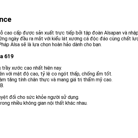
ance
 gỗ cao cấp được sản xuất trực tiếp bởi tập đoàn Alsapan và nh
ững ngày đầu ra mắt với kiểu lát xương cá độc đáo cùng chất lư
háp Alsa sẽ là lựa chọn hoàn hảo dành cho bạn.
sa 619
trầy xước cao nhất hiện nay.
n với mật độ cao, tỷ lệ co ngót thấp, chống ẩm tốt.
làm tăng tính chân thực và mang giá trị thẩm mỹ cao.
B.
yệt đối cho sức khỏe người sử dụng.
ong nhiều không gian nội thất khác nhau.