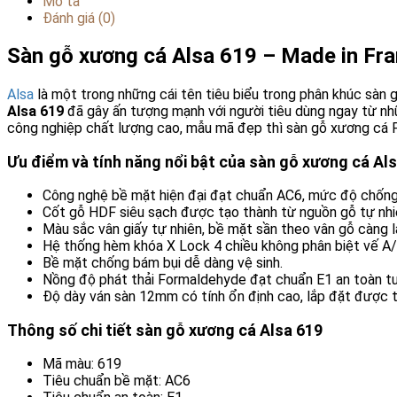
Mô tả
Đánh giá (0)
Sàn gỗ xương cá Alsa 619 – Made in Fr
Alsa
là một trong những cái tên tiêu biểu trong phân khúc sàn
Alsa 619
đã gây ấn tượng mạnh với người tiêu dùng ngay từ nh
công nghiệp chất lượng cao, mẫu mã đẹp thì sàn gỗ xương cá P
Ưu điểm và tính năng nổi bật của sàn gỗ xương cá Al
Công nghệ bề mặt hiện đại đạt chuẩn AC6, mức độ chống 
Cốt gỗ HDF siêu sạch được tạo thành từ nguồn gỗ tự nhiê
Màu sắc vân giấy tự nhiên, bề mặt sần theo vân gỗ càng 
Hệ thống hèm khóa X Lock 4 chiều không phân biệt vế A/
Bề mặt chống bám bụi dễ dàng vệ sinh.
Nồng độ phát thải Formaldehyde đạt chuẩn E1 an toàn tu
Độ dày ván sàn 12mm có tính ổn định cao, lắp đặt được tr
Thông số chi tiết sàn gỗ xương cá Alsa 619
Mã màu: 619
Tiêu chuẩn bề mặt: AC6