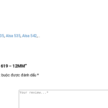
435
,
Alsa 535
,
Alsa 542
,…
a 619 – 12MM”
t buộc được đánh dấu
*