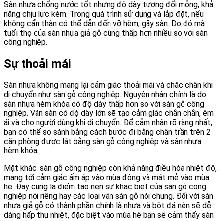
Sàn nhựa chống nước tốt nhưng độ dày tương đối mỏng, khả
năng chịu lực kém. Trong quá trình sử dụng và lắp đặt, nếu
không cẩn thận có thể dẫn đến vỡ hèm, gãy sàn. Do đó mà
tuổi thọ của sàn nhựa giả gỗ cũng thấp hơn nhiều so với sàn
công nghiệp.
Sự thoải mái
Sàn nhựa không mang lại cảm giác thoải mái và chắc chân khi
di chuyển như sàn gỗ công nghiệp. Nguyên nhân chính là do
sàn nhựa hèm khóa có độ dày thấp hơn so với sàn gỗ công
nghiệp. Ván sàn có độ dày lớn sẽ tạo cảm giác chắn chắn, êm
ái và cho người dùng khi di chuyển. Để cảm nhận rõ ràng nhất,
bạn có thể so sánh bằng cách bước đi bằng chân trần trên 2
căn phòng được lát bằng sàn gỗ công nghiệp và sàn nhựa
hèm khóa.
Mặt khác, sàn gỗ công nghiệp còn khả năng điều hòa nhiệt độ,
mang tới cảm giác ấm áp vào mùa đông và mát mẻ vào mùa
hè. Đây cũng là điểm tạo nên sự khác biệt của sàn gỗ công
nghiệp nói riêng hay các loại ván sàn gỗ nói chung. Đối với sàn
nhựa giả gỗ có thành phần chính là nhựa và bột đá nên sẽ dễ
dàng hấp thụ nhiệt, đặc biệt vào mùa hè bạn sẽ cảm thấy sàn