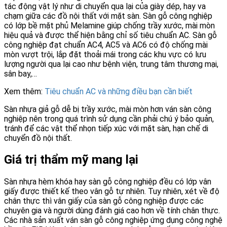
tác động vật lý như di chuyển qua lại của giày dép, hay va
chạm giữa các đồ nội thất với mặt sàn. Sàn gỗ công nghiệp
có lớp bề mặt phủ Melamine giúp chống trầy xước, mài mòn
hiệu quả và được thể hiện bằng chỉ số tiêu chuẩn AC. Sàn gỗ
công nghiệp đạt chuẩn AC4, AC5 và AC6 có độ chống mài
mòn vượt trội, lắp đặt thoải mái trong các khu vực có lưu
lượng người qua lại cao như bệnh viện, trung tâm thương mại,
sân bay,…
Xem thêm:
Tiêu chuẩn AC và những điều bạn cần biết
Sàn nhựa giả gỗ dễ bị trầy xước, mài mòn hơn ván sàn công
nghiệp nên trong quá trình sử dụng cần phải chú ý bảo quản,
tránh để các vật thể nhọn tiếp xúc với mặt sàn, hạn chế di
chuyển đồ nội thất.
Giá trị thẩm mỹ mang lại
Sàn nhựa hèm khóa hay sàn gỗ công nghiệp đều có lớp vân
giấy được thiết kế theo vân gỗ tự nhiên. Tuy nhiên, xét về độ
chân thực thì vân giấy của sàn gỗ công nghiệp được các
chuyên gia và người dùng đánh giá cao hơn về tính chân thực.
Các nhà sản xuất ván sàn gỗ công nghiệp ứng dụng công nghệ