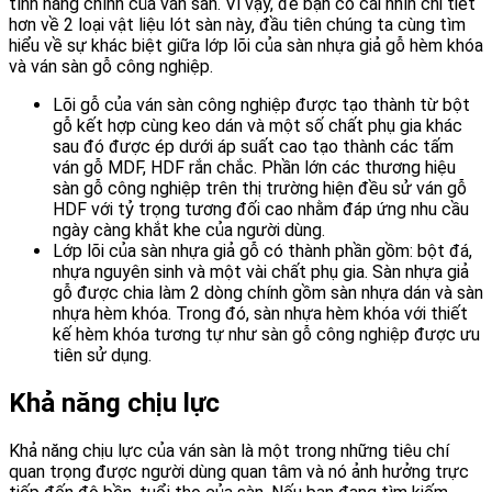
tính năng chính của ván sàn. Vì vậy, để bạn có cái nhìn chi tiết
hơn về 2 loại vật liệu lót sàn này, đầu tiên chúng ta cùng tìm
hiểu về sự khác biệt giữa lớp lõi của sàn nhựa giả gỗ hèm khóa
và ván sàn gỗ công nghiệp.
Lõi gỗ của ván sàn công nghiệp được tạo thành từ bột
gỗ kết hợp cùng keo dán và một số chất phụ gia khác
sau đó được ép dưới áp suất cao tạo thành các tấm
ván gỗ MDF, HDF rắn chắc. Phần lớn các thương hiệu
sàn gỗ công nghiệp trên thị trường hiện đều sử ván gỗ
HDF với tỷ trọng tương đối cao nhằm đáp ứng nhu cầu
ngày càng khắt khe của người dùng.
Lớp lõi của sàn nhựa giả gỗ có thành phần gồm: bột đá,
nhựa nguyên sinh và một vài chất phụ gia. Sàn nhựa giả
gỗ được chia làm 2 dòng chính gồm sàn nhựa dán và sàn
nhựa hèm khóa. Trong đó, sàn nhựa hèm khóa với thiết
kế hèm khóa tương tự như sàn gỗ công nghiệp được ưu
tiên sử dụng.
Khả năng chịu lực
Khả năng chịu lực của ván sàn là một trong những tiêu chí
quan trọng được người dùng quan tâm và nó ảnh hưởng trực