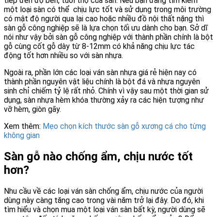
tiếp đến độ bền, tuổi thọ của sàn. Nếu bạn đang tìm kiếm
một loại sàn có thể chịu lực tốt và sử dụng trong môi trường
có mật độ người qua lại cao hoặc nhiều đồ nội thất nặng thì
sàn gỗ công nghiệp sẽ là lựa chọn tối ưu dành cho bạn. Sở dĩ
nói như vậy bởi sàn gỗ công nghiệp với thành phần chính là bột
gỗ cùng cốt gỗ dày từ 8-12mm có khả năng chịu lực tác
động tốt hơn nhiều so với sàn nhựa.
Ngoài ra, phần lớn các loại ván sàn nhựa giá rẻ hiện nay có
thành phần nguyên vật liệu chính là bột đá và nhựa nguyên
sinh chỉ chiếm tỷ lệ rất nhỏ. Chính vì vậy sau một thời gian sử
dụng, sàn nhựa hèm khóa thường xảy ra các hiện tượng như
vỡ hèm, giòn gãy.
Xem thêm:
Mẹo chọn kích thước sàn gỗ xương cá cho từng
không gian
Sàn gỗ nào chống ẩm, chịu nước tốt
hơn?
Nhu cầu về các loại ván sàn chống ẩm, chịu nước của người
dùng này càng tăng cao trong vài năm trở lại đây. Do đó, khi
tìm hiểu và chọn mua một loại ván sàn bất kỳ, người dùng sẽ