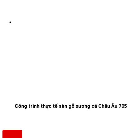
Công trình thực tế sàn gỗ xương cá Châu Âu 705
SÀN GỖ XƯƠNG CÁ CHÂU ÂU
Địa Chỉ: