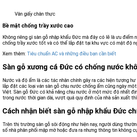
Vân giấy chân thực
Bề mặt chống trầy xước cao
Không riêng gì sàn gỗ nhập khẩu Đức mà đây có lẽ là ưu điểm n
chống trầy xước tốt và có thể lắp đặt tại khu vực có mật độ ng
Xem thêm:
Tiêu chuẩn AC và những điều bạn cần biết
Sàn gỗ xương cá Đức có chống nước kh
Nước và độ ẩm là các tác nhân chính gây ra các hiện tượng hư h
lắp đặt các loại ván sàn gỗ chịu nước chống ẩm cũng ngày một
Việt. Sàn gỗ Đức có khả năng chịu nước ở một mức độ nhất địn
trong nước thời gian dài, vượt quá quy định của nhà sản xuất th
Cách nhận biết sàn gỗ nhập khẩu Đức ch
Trên thị trường sàn gỗ sôi động như hiện nay, người dùng thư
số nhà phân phối mập mờ hoặc đưa ra nhưng thông tin không cụ