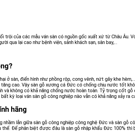
ổi trội của các mẫu ván sàn có nguồn gốc xuất xứ từ Châu Âu. V
ười qua lại cao như bệnh viện, sảnh khách sạn, sân bay,…
ông?
ại ở sàn, điển hình như phồng rộp, cong vênh, nứt gãy khe hèm,…
 tăng cao. Vậy sàn gỗ xương cá Đức có chống chịu nước tốt khôn
h và không có khả năng chống nước hoàn toàn. Tỷ trọng cốt gỗ c
ì bất kỳ loại ván sàn gỗ công nghiệp nào vẫn có khả năng xảy ra 
ính hãng
ờng nhầm lẫn giữa sàn gỗ công nghiệp công nghệ Đức và sàn gỗ c
 thể. Để phân biệt được đâu là sàn gỗ nhập khẩu Đức 100% thì b