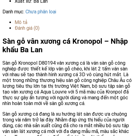
Xuất xứ: Ba Lan
Danh mục:
Chưa phân loại
Mô tả
Đánh giá (0)
Sàn gỗ vân xương cá Kronopol – Nhập
khẩu Ba Lan
Sàn gỗ Kronopol D80194 vân xương cá là ván sàn gỗ công
nghiệp được thiết kế lớp vân gỗ chéo, khi lát 2 tấm ván sàn
với nhau sẽ tạo thành hình xương cá 3D vô cùng hút mắt. Là
một trong những thương hiệu sàn gỗ công nghiệp Châu Âu có
lượng tiêu thụ lớn tại thị trường Việt Nam, bộ sưu tập sàn gỗ
tạo vân xương cá Aqua Louvre với 5 mã màu của Kronpol đã
thực sự gây ấn tượng với người dùng và mang đến một góc
nhìn hoàn toàn mới về sàn gỗ xương cá.
Sàn gỗ xương cá đang là xu hướng lát sàn được ưa chuộng
trong vài năm trở lại đây. Nhằm đáp ứng thị hiếu của người
dùng, các nhà sản xuất cũng đã cho ra mắt nhiều bộ sưu tập
ván sàn lát xương cá mới với đa dạng mẫu mã, màu sắc khác