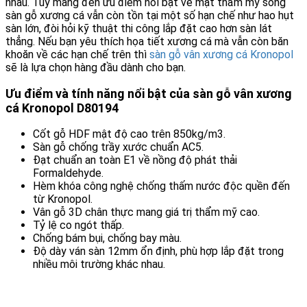
nhau. Tuy mang đến ưu điểm nổi bật về mặt thẩm mỹ song
sàn gỗ xương cá vẫn còn tồn tại một số hạn chế như hao hụt
sàn lớn, đòi hỏi kỹ thuật thi công lắp đặt cao hơn sàn lát
thẳng. Nếu bạn yêu thích họa tiết xương cá mà vẫn còn băn
khoăn về các hạn chế trên thì
sàn gỗ vân xương cá Kronopol
sẽ là lựa chọn hàng đầu dành cho bạn.
Ưu điểm và tính năng nổi bật của sàn gỗ vân xương
cá Kronopol D80194
Cốt gỗ HDF mật độ cao trên 850kg/m3.
Sàn gỗ chống trầy xước chuẩn AC5.
Đạt chuẩn an toàn E1 về nồng độ phát thải
Formaldehyde.
Hèm khóa công nghệ chống thấm nước độc quền đến
từ Kronopol.
Vân gỗ 3D chân thực mang giá trị thẩm mỹ cao.
Tỷ lệ co ngót thấp.
Chống bám bụi, chống bay màu.
Độ dày ván sàn 12mm ổn định, phù hợp lắp đặt trong
nhiều môi trường khác nhau.