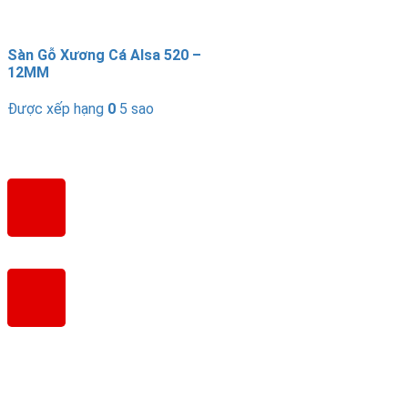
Sàn Gỗ Xương Cá Alsa 520 –
12MM
Được xếp hạng
0
5 sao
SÀN GỖ XƯƠNG CÁ CHÂU ÂU
Địa Chỉ:
LK05 Licogi 13, Ngõ 164 Khuất Duy Tiến – Nhân
Chính – Thanh Xuân – Hà Nội
Hotline:
0968 064 994
Fanpage