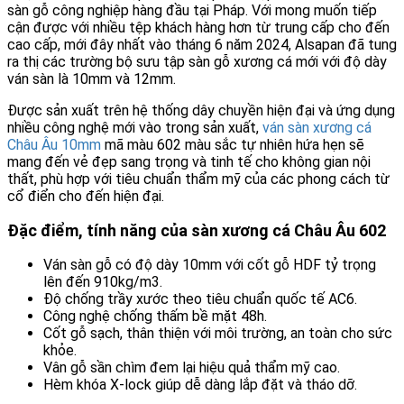
sàn gỗ công nghiệp hàng đầu tại Pháp. Với mong muốn tiếp
cận được với nhiều tệp khách hàng hơn từ trung cấp cho đến
cao cấp, mới đây nhất vào tháng 6 năm 2024, Alsapan đã tung
ra thị các trường bộ sưu tập sàn gỗ xương cá mới với độ dày
ván sàn là 10mm và 12mm.
Được sản xuất trên hệ thống dây chuyền hiện đại và ứng dụng
nhiều công nghệ mới vào trong sản xuất,
ván sàn xương cá
Châu Âu 10mm
mã màu 602 màu sắc tự nhiên hứa hẹn sẽ
mang đến vẻ đẹp sang trọng và tinh tế cho không gian nội
thất, phù hợp với tiêu chuẩn thẩm mỹ của các phong cách từ
cổ điển cho đến hiện đại.
Đặc điểm, tính năng của sàn xương cá Châu Âu 602
Ván sàn gỗ có độ dày 10mm với cốt gỗ HDF tỷ trọng
lên đến 910kg/m3.
Độ chống trầy xước theo tiêu chuẩn quốc tế AC6.
Công nghệ chống thấm bề mặt 48h.
Cốt gỗ sạch, thân thiện với môi trường, an toàn cho sức
khỏe.
Vân gỗ sần chìm đem lại hiệu quả thẩm mỹ cao.
Hèm khóa X-lock giúp dễ dàng lắp đặt và tháo dỡ.