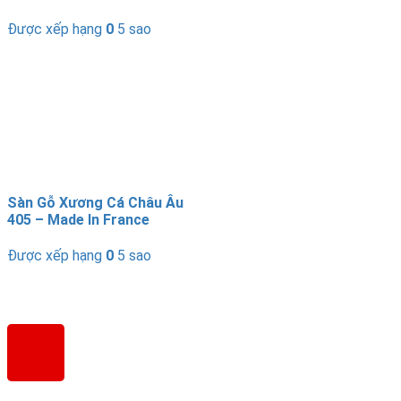
Được xếp hạng
0
5 sao
Sàn Gỗ Xương Cá Châu Âu
405 – Made In France
Được xếp hạng
0
5 sao
SÀN GỖ XƯƠNG CÁ CHÂU ÂU
Địa Chỉ:
LK05 Licogi 13, Ngõ 164 Khuất Duy Tiến – Nhân
Chính – Thanh Xuân – Hà Nội