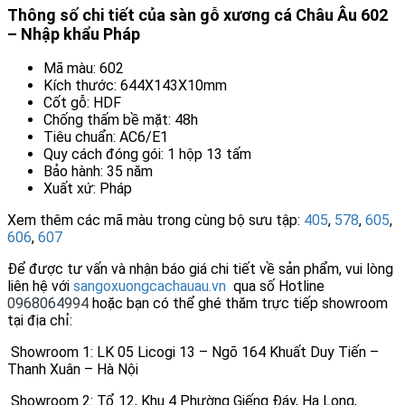
Thông số chi tiết của sàn gỗ xương cá Châu Âu 602
– Nhập khẩu Pháp
Mã màu: 602
Kích thước: 644X143X10mm
Cốt gỗ: HDF
Chống thấm bề mặt: 48h
Tiêu chuẩn: AC6/E1
Quy cách đóng gói: 1 hộp 13 tấm
Bảo hành: 35 năm
Xuất xứ: Pháp
Xem thêm các mã màu trong cùng bộ sưu tập:
405
,
578
,
605
,
606
,
607
Để được tư vấn và nhận báo giá chi tiết về sản phẩm, vui lòng
liên hệ với
sangoxuongcachauau.vn
qua số Hotline
0968064994
hoặc bạn có thể ghé thăm trực tiếp showroom
tại địa chỉ:
Showroom 1: LK 05 Licogi 13 – Ngõ 164 Khuất Duy Tiến –
Thanh Xuân – Hà Nội
Showroom 2: Tổ 12, Khu 4 Phường Giếng Đáy, Hạ Long,