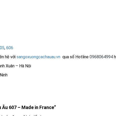
05
,
606
iên hệ với
sangoxuongcachauau.vn
qua số Hotline
0968064994
h
nh Xuân – Hà Nội
Ninh
u Âu 607 – Made in France”