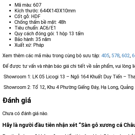
Mã màu: 607
Kích thước: 644X143X10mm
Cốt gỗ: HDF
Chống thấm bề mặt: 48h
Tiêu chuẩn: AC6/E1
Quy cách đóng gói: 1 hộp 13 tấm
Bảo hành: 35 năm
Xuất xứ: Pháp
Xem thêm các mã màu trong cùng bộ sưu tập:
405
,
578
,
602
,
6
Để được tư vấn và nhận báo giá chi tiết về sản phẩm, vui lòng l
Showroom 1: LK 05 Licogi 13 – Ngõ 164 Khuất Duy Tiến – Tha
Showroom 2: Tổ 12, Khu 4 Phường Giếng Đáy, Hạ Long, Quảng 
Đánh giá
Chưa có đánh giá nào.
Hãy là người đầu tiên nhận xét “Sàn gỗ xương cá Châ